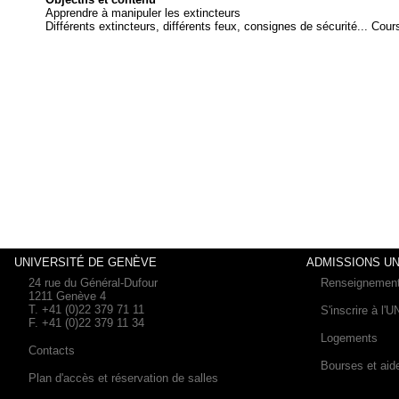
Apprendre à manipuler les extincteurs
Différents extincteurs, différents feux, consignes de sécurité... Cou
UNIVERSITÉ DE GENÈVE
ADMISSIONS UN
24 rue du Général-Dufour
Renseignemen
1211 Genève 4
T. +41 (0)22 379 71 11
S'inscrire à l'
F. +41 (0)22 379 11 34
Logements
Contacts
Bourses et aid
Plan d'accès et réservation de salles