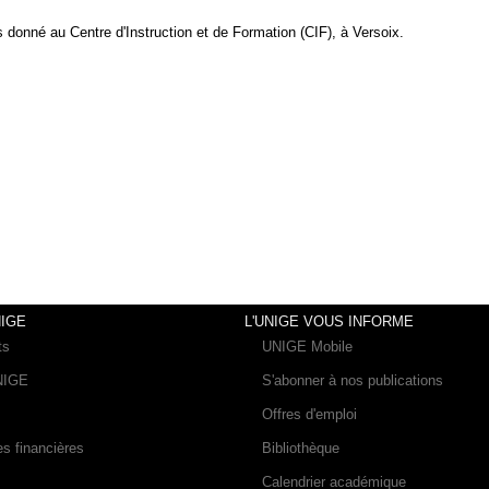
rs donné au Centre d'Instruction et de Formation (CIF), à Versoix.
IGE
L'UNIGE VOUS INFORME
ts
UNIGE Mobile
UNIGE
S'abonner à nos publications
Offres d'emploi
es financières
Bibliothèque
Calendrier académique