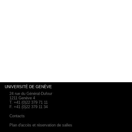
UNIVERSITÉ DE GENÈVE
24 rue du Général-Dufour
1211 Genève 4
T. +41 (0)22 379 71 11
F. +41 (0)22 379 11 34
Contacts
Plan d'accès et réservation de salles