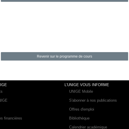
Revenir sur le programme de cours
IGE
L'UNIGE VOUS INFORME
ts
UNIGE Mobile
UNIGE
S'abonner à nos publications
Offres d'emploi
es financières
Bibliothèque
Calendrier académique