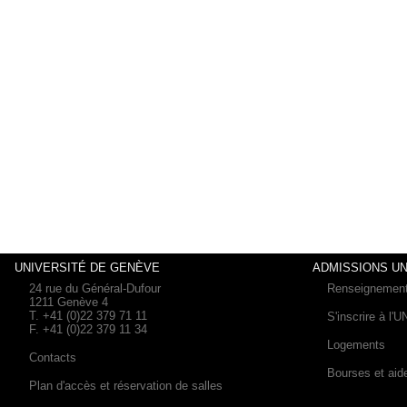
UNIVERSITÉ DE GENÈVE
ADMISSIONS UN
24 rue du Général-Dufour
Renseignemen
1211 Genève 4
T. +41 (0)22 379 71 11
S'inscrire à l'
F. +41 (0)22 379 11 34
Logements
Contacts
Bourses et aid
Plan d'accès et réservation de salles