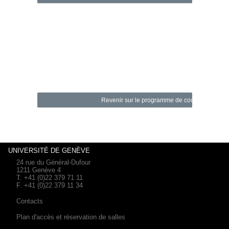
Revenir sur le programme de cours
UNIVERSITÉ DE GENÈVE
24 rue du Général-Dufour
1211 Genève 4
T. +41 (0)22 379 71 11
F. +41 (0)22 379 11 34
Contacts
Plan d'accès et réservation de salles